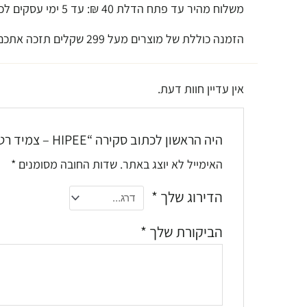
משלוח מהיר עד פתח הדלת 40 ₪: עד 5 ימי עסקים לכל חלקי הארץ ( במרכז יכול לעיתים להגיע באותו יום ) .
הזמנה כוללת של מוצרים מעל 299 שקלים תזכה אתכם במשלוח חינם עד הבית !
אין עדיין חוות דעת.
היה הראשון לכתוב סקירה “HIPEE – צמיד רטט לצוואר – מאמן יציבה”
האימייל לא יוצג באתר.
שדות החובה מסומנים
*
הדירוג שלך
*
הביקורת שלך
*