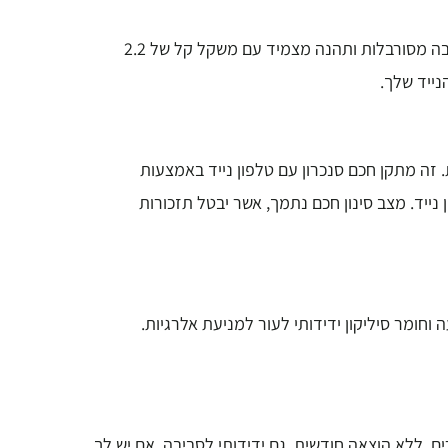
השתמשו ישירות במאמן יציבה HIPEE מעוצב היטב, אין צורך באביזרים מעצבנים ומגושמים. אל תרגיש נטל ללבוש חגורות יציבה מסורבלות ותהנה מצמיד עם משקל קל של 2.2
נייד שלך.
 ולנתח את היציבה שלך בזמן אמת. זה מתקן חכם סנכרון עם טלפון נייד באמצעות
 לשמש גם במצב ברירת מחדל ללא טלפון נייד. מצב סינון חכם נתמך, אשר יבטל תזכורות
עות לאחר טעינה מלאה. עיצוב זורם זיעה וחומר סיליקון ידידותי לעור למניעת אלרגיות.
שוטה, ללא צורך באביזרים, ללא הוצאה חודשית. גם ידידותי לסביבה. אם יש לך