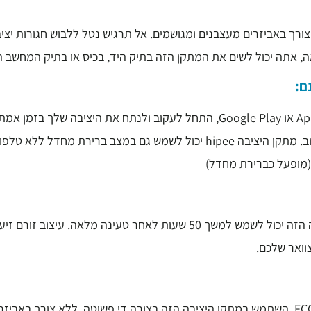
ה, אתה יכול לשים את המתקן הזה בתיק היד, בכיס או בתיק המחשב ה
:
הורד את אפליקציית hipee POSTURE UP מחנות Apple או Google Play, התחל לעקוב
Bluetooth, אתה יכול להגדיר מצב תזכורת או זמן עיכוב. מתקן היציבה hipee יכול
 (מופעל כברירת מחדל)
עם סוללת ליתיום נטענת USB משודרגת, מתקן היציבה הזה יכול לשמש למשך 50 ש
וואר שלכם.
מייצב גב חכם Hipee P1 הוסמך על ידי CMA, SRRC ו-FCC. השתמש במתקן היציבה הזה בצורה די פ