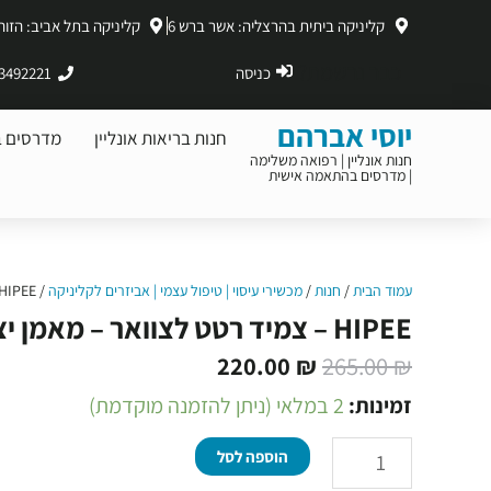
ילוג
קליניקה ביתית בהרצליה: אשר ברש 6
קליניקה בתל אביב: הזוהר 11, תל א
תוכן
כבר נרשמת?
כניסה
3492221
יוסי אברהם
חנות בריאות אונליין
מדרסים 
חנות אונליין | רפואה משלימה
| מדרסים בהתאמה אישית ​
עמוד הבית
/
חנות
/
מכשירי עיסוי | טיפול עצמי | אביזרים לקליניקה
/ HIPEE – צמיד רטט לצוואר – מאמן יציבה
HIPEE – צמיד רטט לצוואר – מאמן יציבה
המחיר
המחיר
220.00
₪
265.00
₪
המקורי
הנוכחי
כמות
זמינות:
2 במלאי (ניתן להזמנה מוקדמת)
היה:
הוא:
של
הוספה לסל
220.00 ₪.
265.00 ₪.
HIPEE