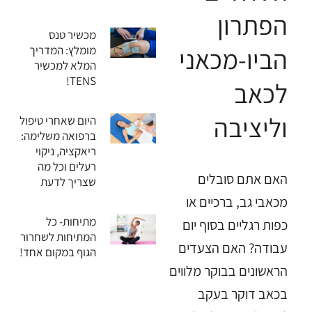
הפתרון
מכשיר טנס
הביו-מכאני
מומלץ: המדריך
המלא למכשיר
TENS!
לכאב
וליציבה
היום שאחרי טיפול
ברפואה משלימה:
ריאקציה, ניקוי
רעלים וכל מה
האם אתם סובלים
שצריך לדעת
מכאבי גב, ברכיים או
מתיחות- כל
כפות רגליים בסוף יום
המתיחות לשחרור
עבודה? האם הצעדים
הגוף במקום אחד!
הראשונים בבוקר מלווים
בכאב דוקר בעקב