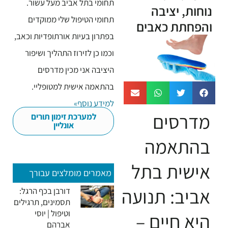
תחומי בתל אביב מעל עשור.
נוחות, יציבה
תחומי הטיפול שלי ממוקדים
והפחתת כאבים
בפתרון בעיות אורתופדיות וכאב,
וכמו כן לזירוז התהליך ושיפור
היציבה אני מכין מדרסים
בהתאמה אישית למטופליי.
למידע נוסף»
מדרסים
למערכת זימון תורים
אונליין
בהתאמה
אישית בתל
מאמרים מומלצים עבורך
אביב: תנועה
דורבן בכף הרגל:
תסמינים, תרגילים
וטיפול | יוסי
היא חיים –
אברהם