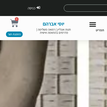
ילוג
כבר נרשמת?
כניסה
תוכן
עגלת
0
יוסי אברהם
קניות
חנות אונליין | רפואה משלימה |
תפריט
מדרסים בהתאמה אישית ​
הזמנת תור