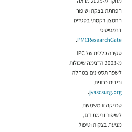
מחקר מ‑2025 מראה
הפחתת בצקת ושיפור
החמצון רקמתי בסטזיס
דרמטיטיס
.
PMC
ResearchGate
סקירה כללית של IPC
מ‑2003 הדגימה שיכולות
לשפר תסמינים במחלה
ורידית כרונית
.
jvascsurg.org
טכניקה זו משמשת
לשיפור זרימת דם,
מניעת בצקות וטיפול